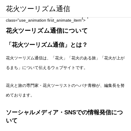
花火ツーリズム通信
Warning
: Undefined variable $stop_animation in
/home/hanabnb/hanabitourism.jp/public_html/wp-
content/themes/meets_tcd086/header.php
on line
149
class="use_animation first_animate_item">
花火ツーリズム通信について
「花火ツーリズム通信」とは？
花火ツーリズム通信は、「花火」「花火のある旅」「花火が上が
るまち」について伝えるウェブサイトです。
花火と旅の専門家・花火ツーリストのヘバナ青柳が、編集長を努
めております。
ソーシャルメディア・SNSでの情報発信につ
いて